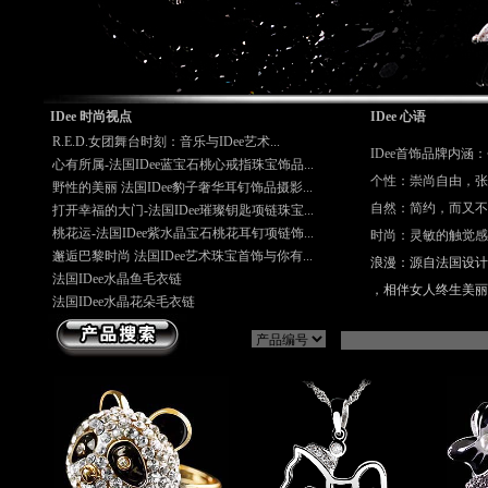
IDee 时尚视点
IDee 心语
R.E.D.女团舞台时刻：音乐与IDee艺术...
IDee首饰品牌内
心有所属-法国IDee蓝宝石桃心戒指珠宝饰品...
个性：崇尚自由，张
野性的美丽 法国IDee豹子奢华耳钉饰品摄影...
自然：简约，而又不
打开幸福的大门-法国IDee璀璨钥匙项链珠宝...
桃花运-法国IDee紫水晶宝石桃花耳钉项链饰...
时尚：灵敏的触觉感
邂逅巴黎时尚 法国IDee艺术珠宝首饰与你有...
浪漫：源自法国设计
法国IDee水晶鱼毛衣链
，相伴女人终生美丽
法国IDee水晶花朵毛衣链