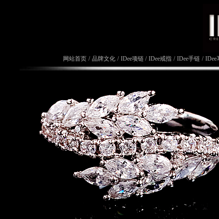
网站首页
/
品牌文化
/
IDee项链
/
IDee戒指
/
IDee手链
/
IDe