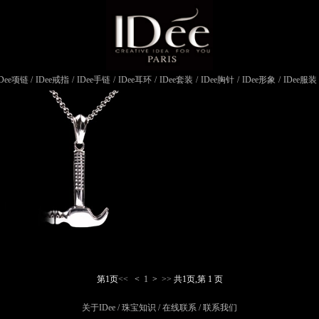
IDee项链
/
IDee戒指
/
IDee手链
/
IDee耳环
/
IDee套装
/
IDee胸针
/
IDee形象
/
IDee服装
第1页
<<
<
1
>
>>
共1页
,
第 1 页
关于IDee
/
珠宝知识
/
在线联系
/
联系我们